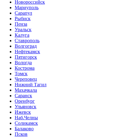
Новороссийск
Мариуполь
Сарапул
Рыбиск
Пенза
Уральск
Калуга
Ставрополь
Волгоград
Нефтекамск
Пятигорск
Вологда
Кострома
Томск
Череповец
Нижний Тагил
Махачкала
Саранск
Оренбург
Ульяновск
Ижевск
Наб.Челны
Соликамск
Балаково
Псков