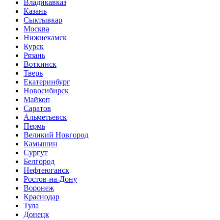
Владикавказ
Казань
Сыктывкар
Москва
Нижнекамск
Курск
Рязань
Воткинск
Тверь
Екатеринбург
Новосибирск
Майкоп
Саратов
Альметьевск
Пермь
Великий Новгород
Камышин
Сургут
Белгород
Нефтеюганск
Ростов-на-Дону
Воронеж
Краснодар
Тула
Донецк