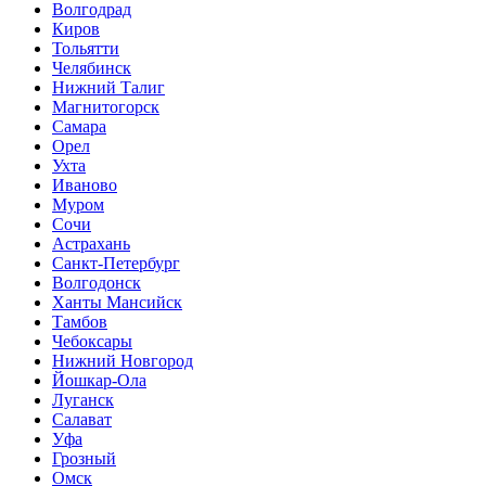
Волгодрад
Киров
Тольятти
Челябинск
Нижний Талиг
Магнитогорск
Самара
Орел
Ухта
Иваново
Муром
Сочи
Астрахань
Санкт-Петербург
Волгодонск
Ханты Мансийск
Тамбов
Чебоксары
Нижний Новгород
Йошкар-Ола
Луганск
Салават
Уфа
Грозный
Омск